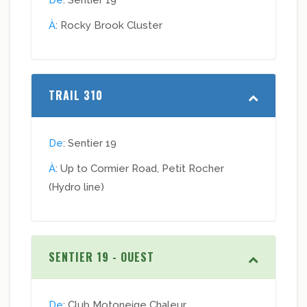
De
: Sentier 19
À
: Rocky Brook Cluster
TRAIL 310
De
: Sentier 19
À
: Up to Cormier Road, Petit Rocher
(Hydro line)
SENTIER 19 - OUEST
De
: Club Motoneige Chaleur